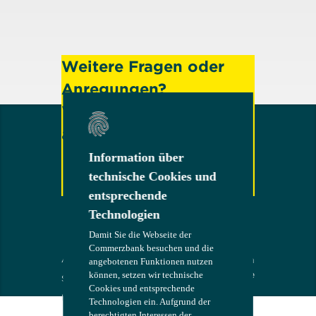
Weitere Fragen oder
Anregungen?
Wenden Sie sich gerne
an uns!
Information über
Information über
technische Cookies und
technische Cookies und
entsprechende
entsprechende
Kontakt
Technologien
Technologien
Damit Sie die Webseite der
Damit Sie die Webseite der
Commerzbank besuchen und die
Commerzbank besuchen und die
AGB
Die Bank an
COMMERZB
angebotenen Funktionen nutzen
angebotenen Funktionen nutzen
Ihrer Seite
können, setzen wir technische
können, setzen wir technische
ANK
Sicherheit
Cookies und entsprechende
Cookies und entsprechende
Impressum
Technologien ein. Aufgrund der
Technologien ein. Aufgrund der
berechtigten Interessen der
berechtigten Interessen der