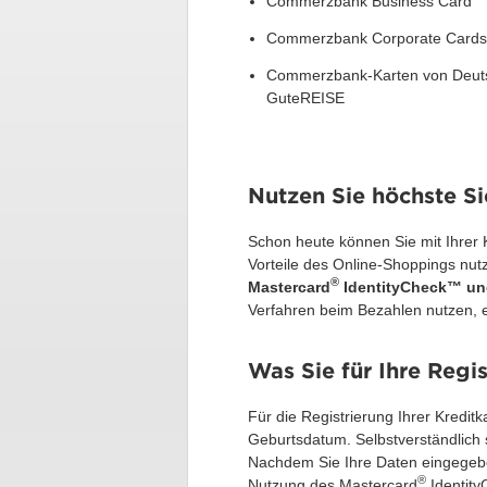
Commerzbank Business Card
Commerzbank Corporate Cards
Commerzbank-Karten von Deut
GuteREISE
Nutzen Sie höchste Si
Schon heute können Sie mit Ihrer 
Vorteile des Online-Shoppings nutze
®
Mastercard
IdentityCheck™ und
Verfahren beim Bezahlen nutzen, em
Was Sie für Ihre Regi
Für die Registrierung Ihrer Kredit
Geburtsdatum. Selbstverständlich 
Nachdem Sie Ihre Daten eingegeben
®
Nutzung des Mastercard
Identity