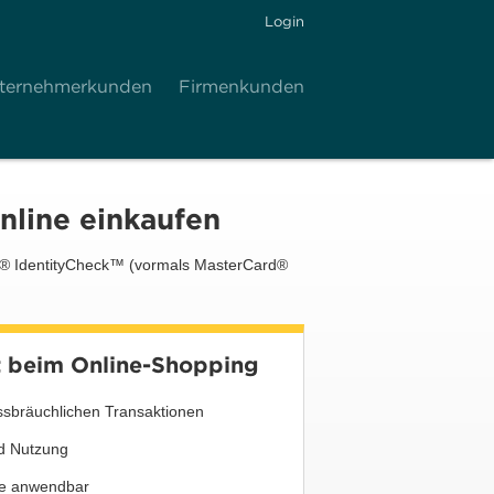
Login
ternehmerkunden
Firmenkunden
nline einkaufen
rd® IdentityCheck™ (vormals MasterCard®
t beim Online-Shopping
ssbräuchlichen Transaktionen
nd Nutzung
re anwendbar