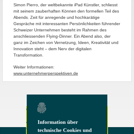
Simon Pierro, der weltbekannte iPad Künstler, schliesst
mit seinem zauberhaften Können den formellen Teil des
Abends. Zeit für anregende und hochkarätige
Gespräche mit interessanten Persönlichkeiten führender
Schweizer Unternehmen besteht im Rahmen des
anschliessenden Flying-Dinner. Ein Abend also, der
ganz im Zeichen von Vernetzung, Ideen, Kreativität und
Innovation steht – dem Nerv der digitalen
Transformation.
Weiter Informationen:
www.unternehmerperspektiven.de
Weitere Fragen oder
Anregungen?
Information über
Information über
Wenden Sie sich gerne
technische Cookies und
technische Cookies und